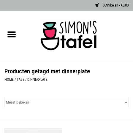
0 Artikelen - €0,00
Home
Serviezen
Accessoires
Producten getagd met dinnerplate
Albast waxinehouders van Zenza
HOME
/
TAGS
/
DINNERPLATE
Egypte
Dierenlampen
Sale