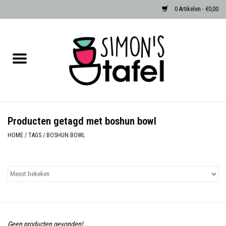
0 Artikelen - €0,00
Home
Serviezen
Accessoires
Producten getagd met boshun bowl
Albast waxinehouders van Zenza
HOME
/
TAGS
/
BOSHUN BOWL
Egypte
Dierenlampen
Sale
Geen producten gevonden!...