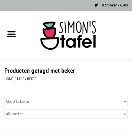
0 Artikelen - €0,00
Home
Serviezen
Accessoires
Producten getagd met beker
Albast waxinehouders van Zenza
HOME
/
TAGS
/
BEKER
Egypte
Dierenlampen
Sale