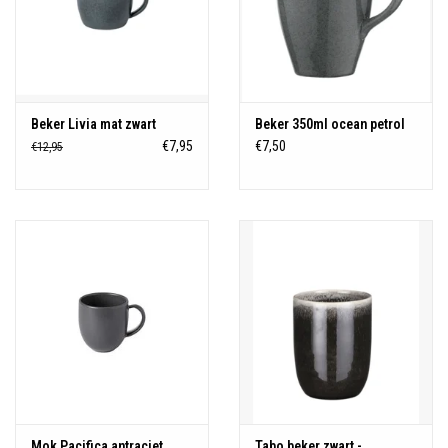
Beker Livia mat zwart
Beker 350ml ocean petrol
€7,95
€7,50
€12,95
Mok Pacifica antraciet
Tabo beker zwart -