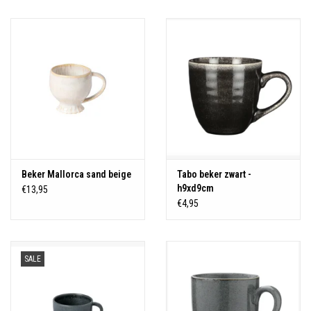
Over Simon's Tafel
Cadeaubonnen
Beker Mallorca sand beige
Tabo beker zwart -
h9xd9cm
€13,95
€4,95
SALE