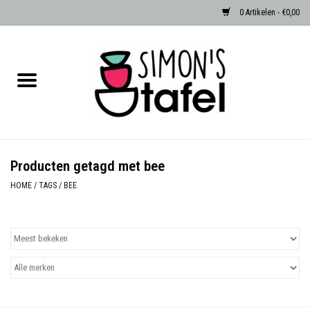
0 Artikelen - €0,00
Home
Serviezen
Accessoires
Producten getagd met bee
Albast waxinehouders van Zenza
HOME
/
TAGS
/
BEE
Egypte
Dierenlampen
Sale