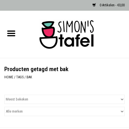
0 Artikelen - €0,00
Home
Serviezen
Accessoires
Producten getagd met bak
Albast waxinehouders van Zenza
HOME
/
TAGS
/
BAK
Egypte
Dierenlampen
Sale