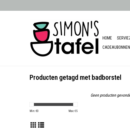
HOME
SERVIE
CADEAUBONNEN
Producten getagd met badborstel
Geen producten gevonde
Min: €
0
Max: €
5