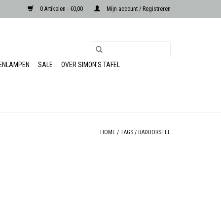
0 Artikelen - €0,00
Mijn account / Registreren
RENLAMPEN
SALE
OVER SIMON'S TAFEL
HOME
/
TAGS
/
BADBORSTEL