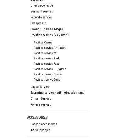
Eivissa-collectie
Vermont servies
Redonda servies
Grespresso
Shangri-la Casa Alegra
Pacifica servies (7 kleuren)
Pacifica Creme
Pacifica servies Antraciet
Pacifica servies Wit
Pacifica servies Rood
Pacifica servies Roze
Pacifica servies Olijfgroen
Pacifica servies Blauw
Pacifica Servies Grijs
Lagoa servies
Taormina servies - wit met gouden rand
Citroen Servies
Riviera servies
ACCESSOIRES
Boeken accessoires
Acryl lepeltjes