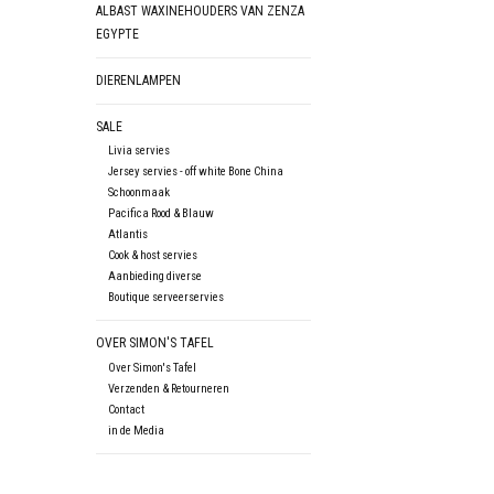
ALBAST WAXINEHOUDERS VAN ZENZA
EGYPTE
DIERENLAMPEN
SALE
Livia servies
Jersey servies - off white Bone China
Schoonmaak
Pacifica Rood & Blauw
Atlantis
Cook & host servies
Aanbieding diverse
Boutique serveerservies
OVER SIMON'S TAFEL
Over Simon's Tafel
Verzenden & Retourneren
Contact
in de Media