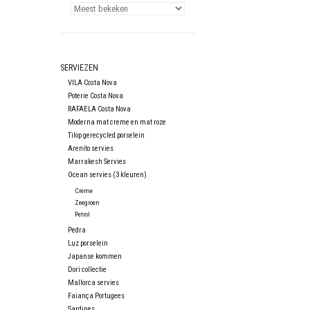
SERVIEZEN
VILA Costa Nova
Poterie Costa Nova
RAFAELA Costa Nova
Moderna mat creme en mat roze
Tilop gerecycled porselein
Arenito servies
Marrakesh Servies
Ocean servies (3 kleuren)
Creme
Zeegroen
Petrol
Pedra
Luz porselein
Japanse kommen
Dori collectie
Mallorca servies
Faiança Portugees
Sardines