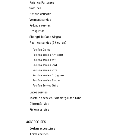
Faiança Portugees
Sardines
Eivissa-collectie
Vermont servies
Redonda servies
Grespresso
Shangri-la Casa Alegra
Pacifica servies (7 kleuren)
Pacifica Creme
Pacifica servies Antraciet
Pacifica servies Wit
Pacifica servies Rood
Pacifica servies Roze
Pacifica servies Olijfgroen
Pacifica servies Blauw
Pacifica Servies Grijs
Lagoa servies
Taormina servies - wit met gouden rand
Citroen Servies
Riviera servies
ACCESSOIRES
Boeken accessoires
Acryl lepeltjes