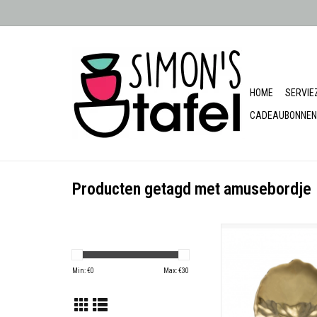
HOME
SERVIE
CADEAUBONNEN
Producten getagd met amusebordje
chaaltje blad medium r
Made in Portu
Min: €
0
Max: €
30
Besteleenheid
17,6 x 17,0 c