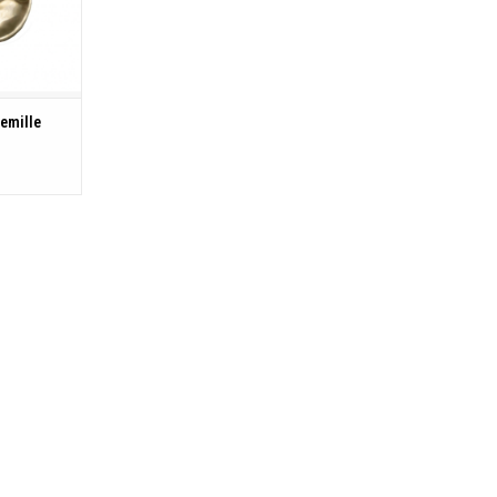
cm
ware
dig,
emille
enbestendig
endig
KELWAGEN