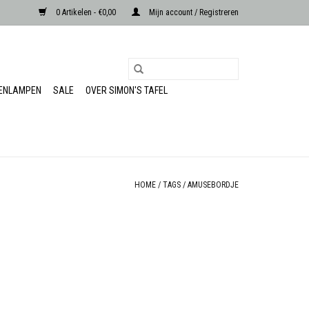
0 Artikelen - €0,00
Mijn account / Registreren
RENLAMPEN
SALE
OVER SIMON'S TAFEL
HOME
/
TAGS
/
AMUSEBORDJE