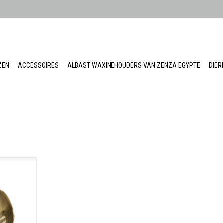
ZEN
ACCESSOIRES
ALBAST WAXINEHOUDERS VAN ZENZA EGYPTE
DIE
iviera goud
gal
: 1
m