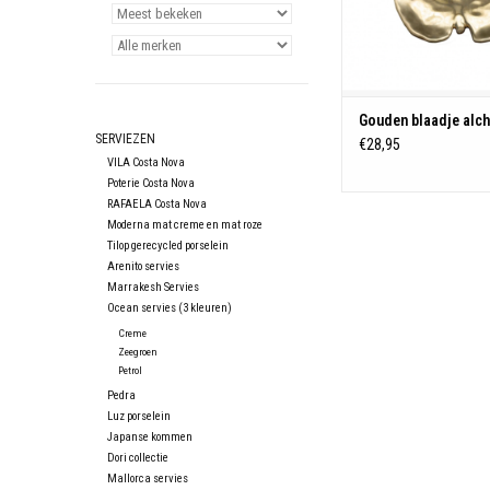
Hoogte: 2,4 
Materiaal: Stone
Kleur: Goud
Magnetronbesten
Gouden blaadje alch
vriezerbestendig en ov
SERVIEZEN
€28,95
Vaatwasserbest
VILA Costa Nova
Poterie Costa Nova
TOEVOEGEN AAN WIN
RAFAELA Costa Nova
Moderna mat creme en mat roze
Tilop gerecycled porselein
Arenito servies
Marrakesh Servies
Ocean servies (3 kleuren)
Creme
Zeegroen
Petrol
Pedra
Luz porselein
Japanse kommen
Dori collectie
Mallorca servies