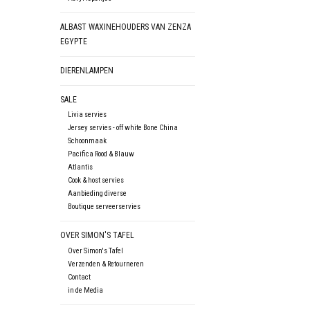
ALBAST WAXINEHOUDERS VAN ZENZA
EGYPTE
DIERENLAMPEN
SALE
Livia servies
Jersey servies - off white Bone China
Schoonmaak
Pacifica Rood & Blauw
Atlantis
Cook & host servies
Aanbieding diverse
Boutique serveerservies
OVER SIMON'S TAFEL
Over Simon's Tafel
Verzenden & Retourneren
Contact
in de Media