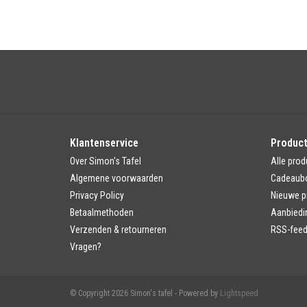
Klantenservice
Produc
Over Simon's Tafel
Alle prod
Algemene voorwaarden
Cadeaub
Privacy Policy
Nieuwe p
Betaalmethoden
Aanbiedi
Verzenden & retourneren
RSS-fee
Vragen?
© Copyright 2026 Simon's tafel - Powered by
Lightspeed