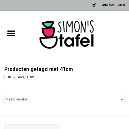
0 Artikelen - €0,00
Home
Serviezen
Accessoires
Producten getagd met 41cm
Albast waxinehouders van Zenza
HOME
/
TAGS
/
41CM
Egypte
Dierenlampen
Sale