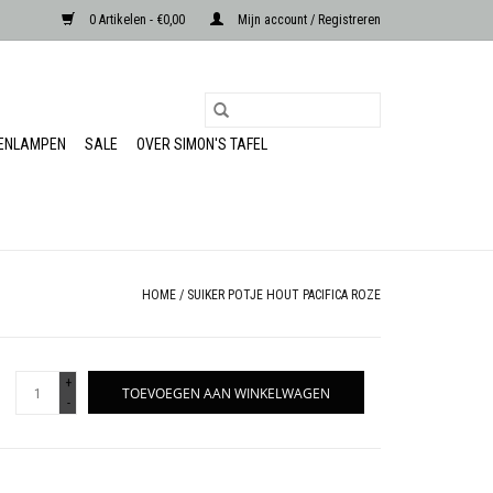
0 Artikelen - €0,00
Mijn account / Registreren
RENLAMPEN
SALE
OVER SIMON'S TAFEL
HOME
/
SUIKER POTJE HOUT PACIFICA ROZE
+
TOEVOEGEN AAN WINKELWAGEN
-