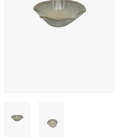
Over Simon's Tafel
Cadeaubonnen