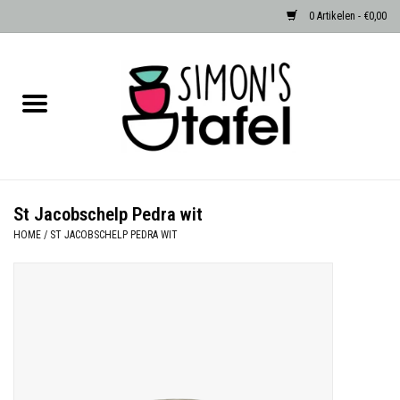
0 Artikelen - €0,00
Home
Serviezen
Accessoires
St Jacobschelp Pedra wit
HOME
/
ST JACOBSCHELP PEDRA WIT
Albast waxinehouders van Zenza
Egypte
Dierenlampen
Sale