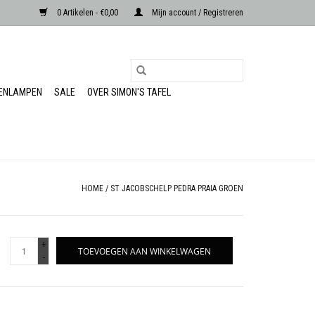
0 Artikelen - €0,00
Mijn account / Registreren
RENLAMPEN
SALE
OVER SIMON'S TAFEL
HOME
/
ST JACOBSCHELP PEDRA PRAIA GROEN
+
TOEVOEGEN AAN WINKELWAGEN
-