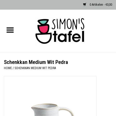
0 Artikelen - €0,00
Home
Serviezen
Accessoires
Schenkkan Medium Wit Pedra
HOME
/
SCHENKKAN MEDIUM WIT PEDRA
Albast waxinehouders van Zenza
Egypte
Dierenlampen
Sale