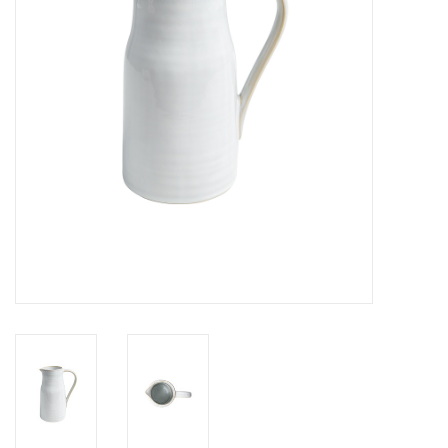
Over Simon's Tafel
Cadeaubonnen