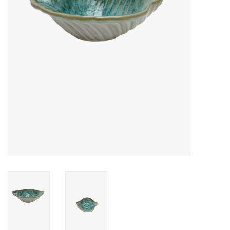
Over Simon's Tafel
Cadeaubonnen