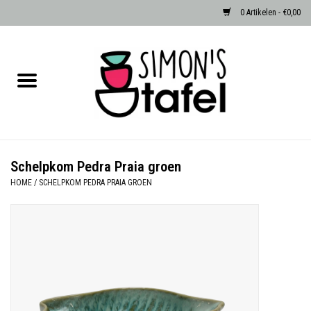
0 Artikelen - €0,00
Home
Serviezen
Accessoires
Schelpkom Pedra Praia groen
HOME
/
SCHELPKOM PEDRA PRAIA GROEN
Albast waxinehouders van Zenza
Egypte
Dierenlampen
Sale