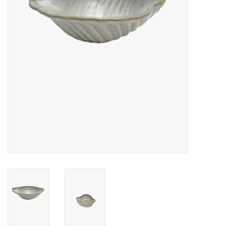
Over Simon's Tafel
Cadeaubonnen