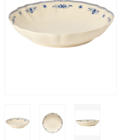
Over Simon's Tafel
Cadeaubonnen