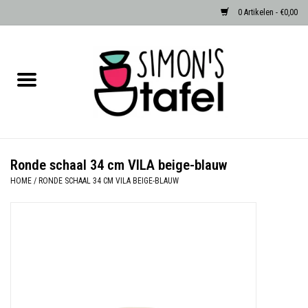
0 Artikelen - €0,00
Home
Serviezen
Accessoires
Ronde schaal 34 cm VILA beige-blauw
HOME
/
RONDE SCHAAL 34 CM VILA BEIGE-BLAUW
Albast waxinehouders van Zenza
Egypte
Dierenlampen
Sale