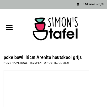
0 Artikelen - €0,00
Home
Serviezen
Accessoires
poke bowl 18cm Arenito houtskool grijs
HOME
/
POKE BOWL 18CM ARENITO HOUTSKOOL GRIJS
Albast waxinehouders van Zenza
Egypte
Dierenlampen
Sale