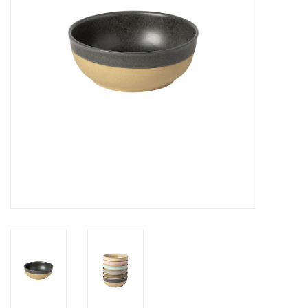
Over Simon's Tafel
Cadeaubonnen