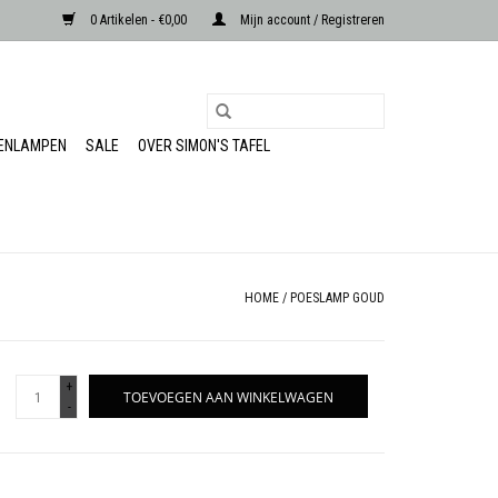
0 Artikelen - €0,00
Mijn account / Registreren
RENLAMPEN
SALE
OVER SIMON'S TAFEL
HOME
/
POESLAMP GOUD
+
TOEVOEGEN AAN WINKELWAGEN
-