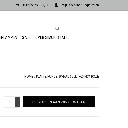
0 Artikelen - €0,00
Mijn account / Registreren
RENLAMPEN
SALE
OVER SIMON'S TAFEL
HOME
/
PLATTE RONDE SCHAAL 32CM PACIFICA ROZE
+
TOEVOEGEN AAN WINKELWAGEN
-