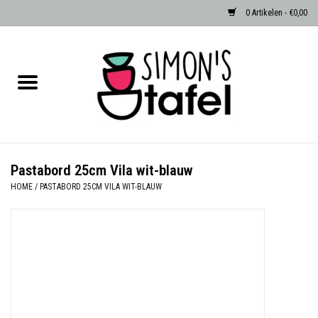
0 Artikelen - €0,00
Home
Serviezen
Accessoires
Pastabord 25cm Vila wit-blauw
HOME
/
PASTABORD 25CM VILA WIT-BLAUW
Albast waxinehouders van Zenza
Egypte
Dierenlampen
Sale