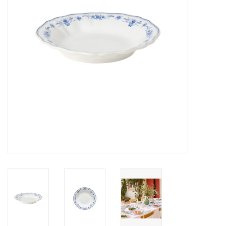
Over Simon's Tafel
Cadeaubonnen