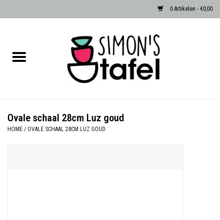
0 Artikelen - €0,00
Home
Serviezen
Accessoires
Ovale schaal 28cm Luz goud
HOME
/
OVALE SCHAAL 28CM LUZ GOUD
Albast waxinehouders van Zenza
Egypte
Dierenlampen
Sale