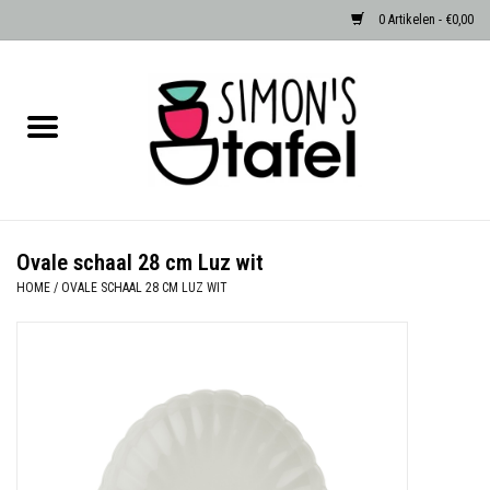
0 Artikelen - €0,00
Home
Serviezen
Accessoires
Ovale schaal 28 cm Luz wit
HOME
/
OVALE SCHAAL 28 CM LUZ WIT
Albast waxinehouders van Zenza
Egypte
Dierenlampen
Sale