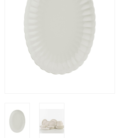
Over Simon's Tafel
Cadeaubonnen