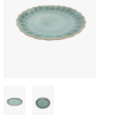
Over Simon's Tafel
Cadeaubonnen