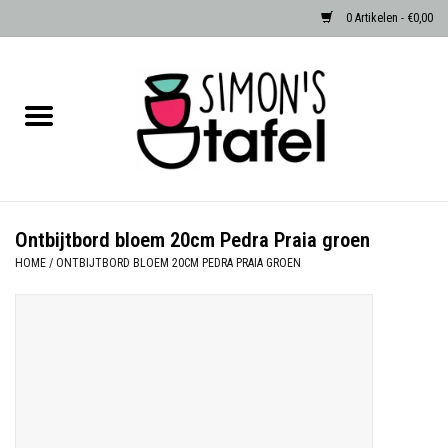
0 Artikelen - €0,00
Home
Serviezen
Accessoires
Ontbijtbord bloem 20cm Pedra Praia groen
HOME
/
ONTBIJTBORD BLOEM 20CM PEDRA PRAIA GROEN
Albast waxinehouders van Zenza
Egypte
Dierenlampen
Sale