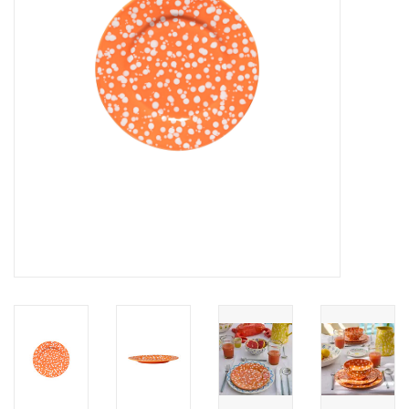
Over Simon's Tafel
Cadeaubonnen