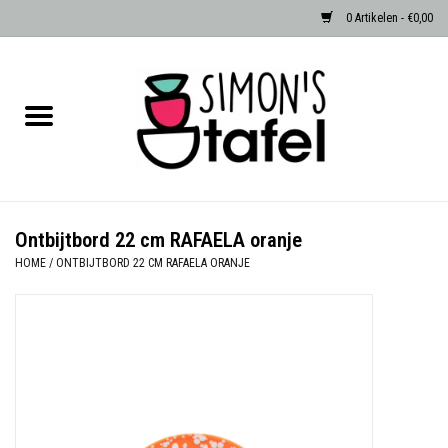
0 Artikelen - €0,00
Home
Serviezen
Accessoires
Ontbijtbord 22 cm RAFAELA oranje
HOME
/
ONTBIJTBORD 22 CM RAFAELA ORANJE
Albast waxinehouders van Zenza
Egypte
Dierenlampen
Sale