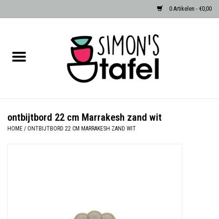
0 Artikelen - €0,00
Home
Serviezen
Accessoires
ontbijtbord 22 cm Marrakesh zand wit
HOME
/
ONTBIJTBORD 22 CM MARRAKESH ZAND WIT
Albast waxinehouders van Zenza
Egypte
Dierenlampen
Sale