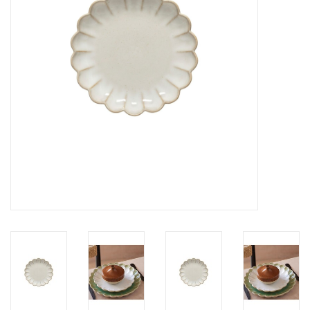
Over Simon's Tafel
Cadeaubonnen