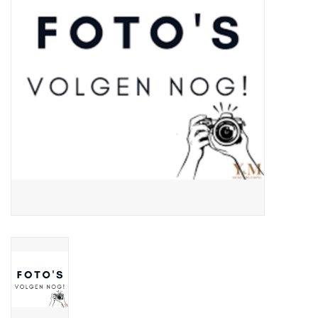
Over Simon's Tafel
Cadeaubonnen