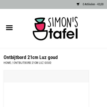
0 Artikelen - €0,00
Home
Serviezen
Accessoires
Ontbijtbord 21cm Luz goud
HOME
/
ONTBIJTBORD 21CM LUZ GOUD
Albast waxinehouders van Zenza
Egypte
Dierenlampen
Sale