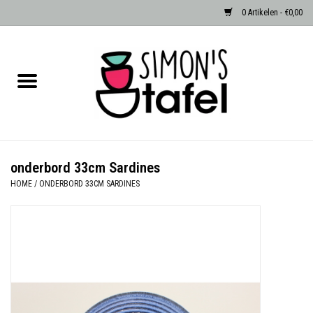
0 Artikelen - €0,00
Home
Serviezen
Accessoires
onderbord 33cm Sardines
HOME
/
ONDERBORD 33CM SARDINES
Albast waxinehouders van Zenza
Egypte
Dierenlampen
Sale