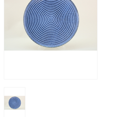
Over Simon's Tafel
Cadeaubonnen