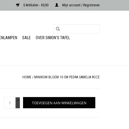
0 Artikelen - €0,00
Mijn account / Registreren
RENLAMPEN
SALE
OVER SIMON'S TAFEL
HOME
/
MINIKOM BLOEM 10 CM PEDRA CAMELIA ROZE
+
TOEVOEGEN AAN WINKELWAGEN
-