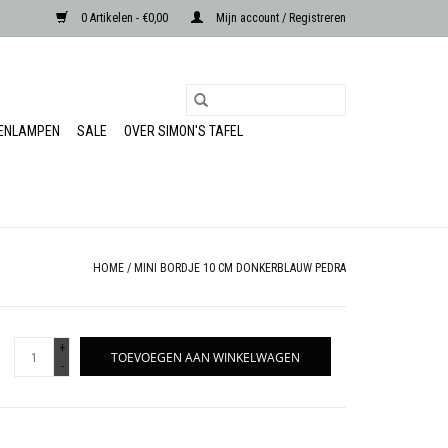
0 Artikelen - €0,00
Mijn account / Registreren
RENLAMPEN
SALE
OVER SIMON'S TAFEL
HOME
/
MINI BORDJE 10 CM DONKERBLAUW PEDRA
+
TOEVOEGEN AAN WINKELWAGEN
-