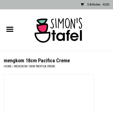
0 Artikelen - €0,00
Home
Serviezen
Accessoires
mengkom 18cm Pacifica Creme
HOME
/
MENGKOM 18CM PACIFICA CREME
Albast waxinehouders van Zenza
Egypte
Dierenlampen
Sale