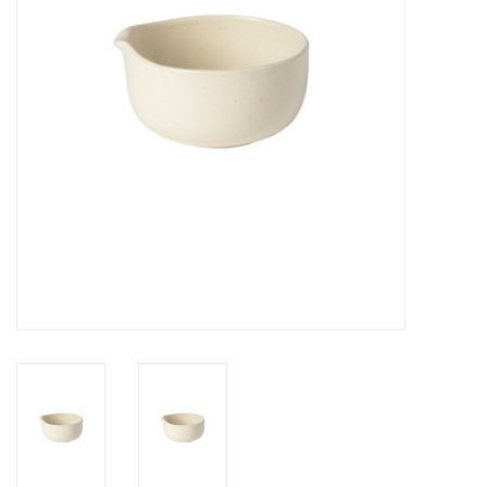
Over Simon's Tafel
Cadeaubonnen