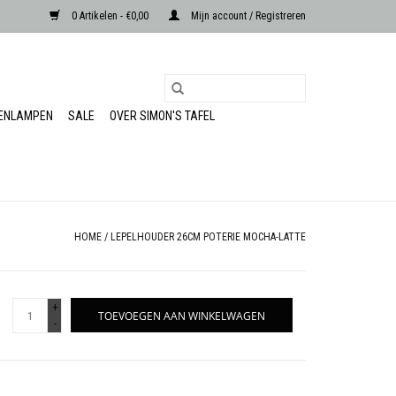
0 Artikelen - €0,00
Mijn account / Registreren
RENLAMPEN
SALE
OVER SIMON'S TAFEL
HOME
/
LEPELHOUDER 26CM POTERIE MOCHA-LATTE
+
TOEVOEGEN AAN WINKELWAGEN
-