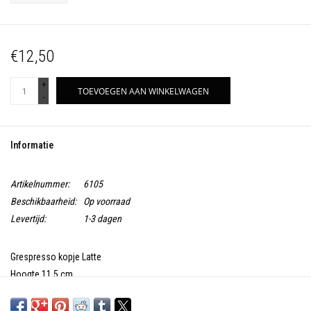
€12,50
+
TOEVOEGEN AAN WINKELWAGEN
-
Informatie
Artikelnummer:
6105
Beschikbaarheid:
Op voorraad
Levertijd:
1-3 dagen
Grespresso kopje Latte
Hoogte 11,5 cm
Fijn stoneware: Oven - vaatwas - vriezer en magnetron bestendig