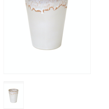
Over Simon's Tafel
Cadeaubonnen