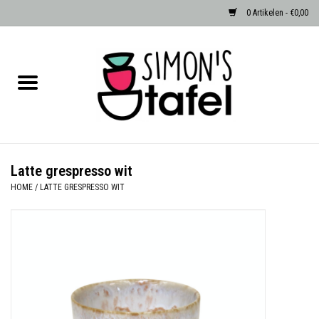
0 Artikelen - €0,00
Home
Serviezen
Accessoires
Latte grespresso wit
HOME
/
LATTE GRESPRESSO WIT
Albast waxinehouders van Zenza
Egypte
Dierenlampen
Sale