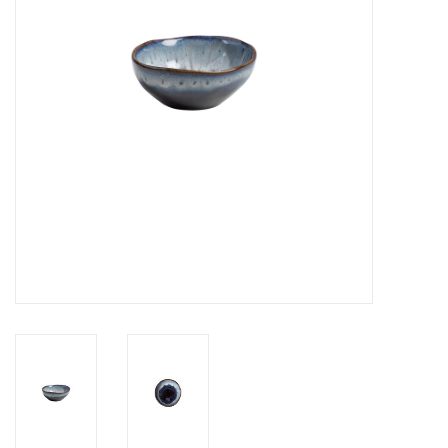
Over Simon's Tafel
Cadeaubonnen