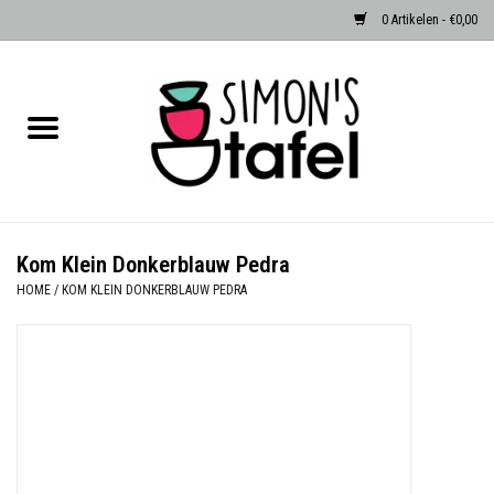
0 Artikelen - €0,00
Home
Serviezen
Accessoires
Kom Klein Donkerblauw Pedra
HOME
/
KOM KLEIN DONKERBLAUW PEDRA
Albast waxinehouders van Zenza
Egypte
Dierenlampen
Sale