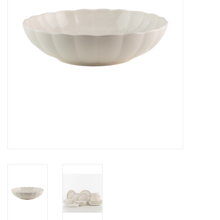
Over Simon's Tafel
Cadeaubonnen