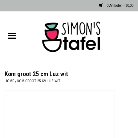
0 Artikelen - €0,00
Home
Serviezen
Accessoires
Kom groot 25 cm Luz wit
HOME
/
KOM GROOT 25 CM LUZ WIT
Albast waxinehouders van Zenza
Egypte
Dierenlampen
Sale