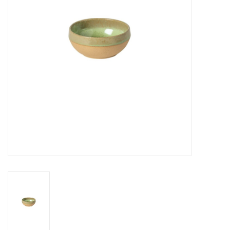
Over Simon's Tafel
Cadeaubonnen