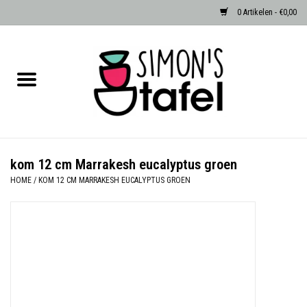
0 Artikelen - €0,00
Home
Serviezen
Accessoires
kom 12 cm Marrakesh eucalyptus groen
HOME
/
KOM 12 CM MARRAKESH EUCALYPTUS GROEN
Albast waxinehouders van Zenza
Egypte
Dierenlampen
Sale