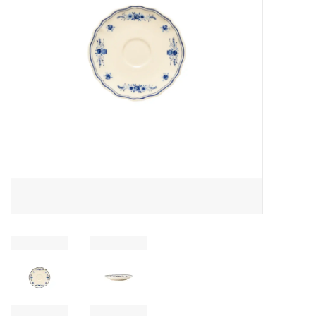
Over Simon's Tafel
Cadeaubonnen