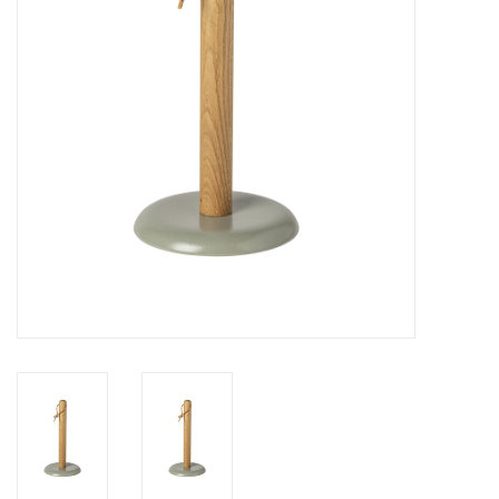
Over Simon's Tafel
Cadeaubonnen