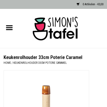
0 Artikelen - €0,00
Home
Serviezen
Accessoires
Keukenrolhouder 33cm Poterie Caramel
HOME
/
KEUKENROLHOUDER 33CM POTERIE CARAMEL
Albast waxinehouders van Zenza
Egypte
Dierenlampen
Sale