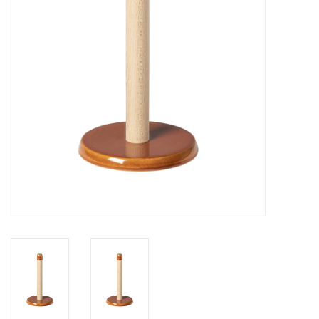
Over Simon's Tafel
Cadeaubonnen