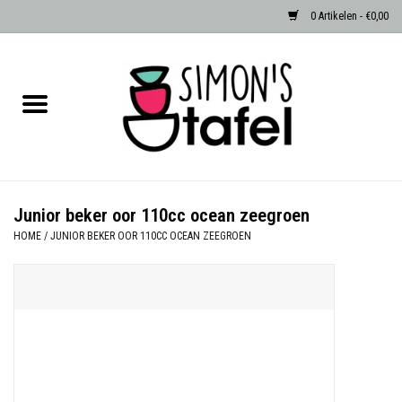
0 Artikelen - €0,00
Home
Serviezen
Accessoires
Junior beker oor 110cc ocean zeegroen
HOME
/
JUNIOR BEKER OOR 110CC OCEAN ZEEGROEN
Albast waxinehouders van Zenza
Egypte
Dierenlampen
Sale