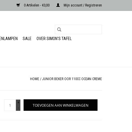
0 Artikelen - €0,00
Mijn account / Registreren
RENLAMPEN
SALE
OVER SIMON'S TAFEL
HOME
/
JUNIOR BEKER OOR 110CC OCEAN CREME
+
TOEVOEGEN AAN WINKELWAGEN
-