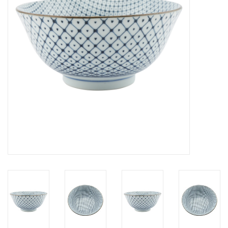
Over Simon's Tafel
Cadeaubonnen