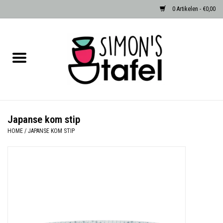
0 Artikelen - €0,00
Home
Serviezen
Accessoires
Japanse kom stip
HOME
/
JAPANSE KOM STIP
Albast waxinehouders van Zenza
Egypte
Dierenlampen
Sale