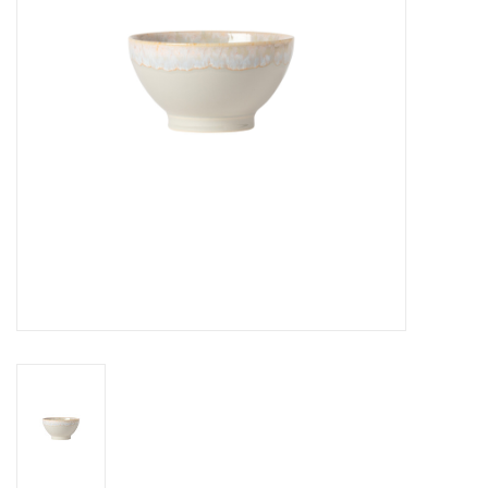
Over Simon's Tafel
Cadeaubonnen