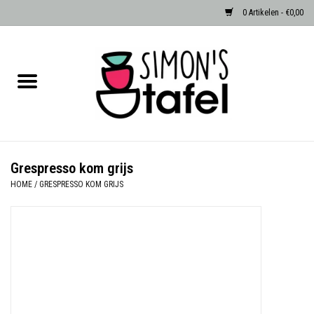
0 Artikelen - €0,00
Home
Serviezen
Accessoires
Grespresso kom grijs
HOME
/
GRESPRESSO KOM GRIJS
Albast waxinehouders van Zenza
Egypte
Dierenlampen
Sale