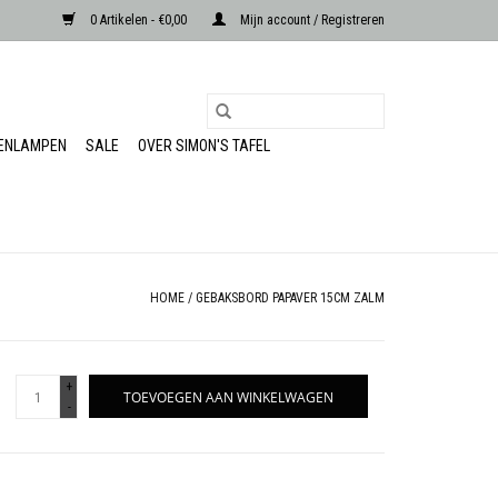
0 Artikelen - €0,00
Mijn account / Registreren
RENLAMPEN
SALE
OVER SIMON'S TAFEL
HOME
/
GEBAKSBORD PAPAVER 15CM ZALM
+
TOEVOEGEN AAN WINKELWAGEN
-