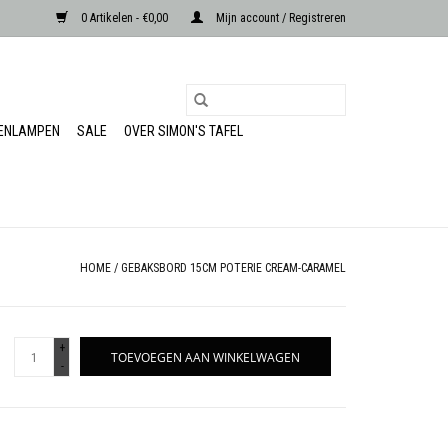
0 Artikelen - €0,00
Mijn account / Registreren
RENLAMPEN
SALE
OVER SIMON'S TAFEL
HOME
/
GEBAKSBORD 15CM POTERIE CREAM-CARAMEL
+
TOEVOEGEN AAN WINKELWAGEN
-