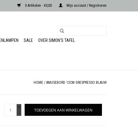
0 Artikelen - €0,00
Mijn account / Registreren
RENLAMPEN
SALE
OVER SIMON'S TAFEL
HOME
/
AMUSEBORD 13CM GRESPRESSO BLAUW
+
TOEVOEGEN AAN WINKELWAGEN
-