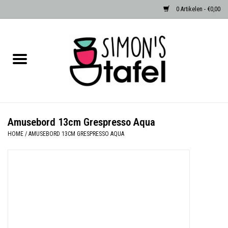
0 Artikelen - €0,00
Home
Serviezen
Accessoires
Amusebord 13cm Grespresso Aqua
HOME
/
AMUSEBORD 13CM GRESPRESSO AQUA
Albast waxinehouders van Zenza
Egypte
Dierenlampen
Sale