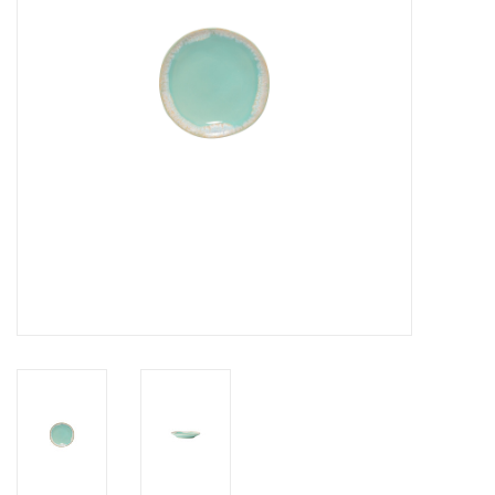
Over Simon's Tafel
Cadeaubonnen