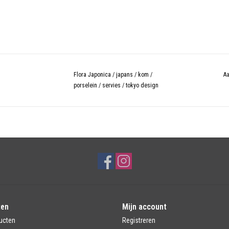
Flora Japonica
/
japans
/
kom
/
Aa
porselein
/
servies
/
tokyo design
ten
Mijn account
ucten
Registreren