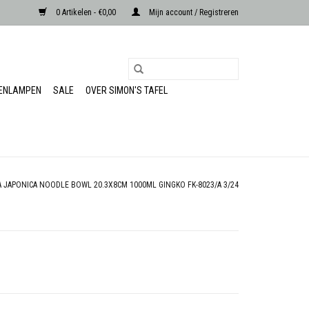
0 Artikelen - €0,00
Mijn account / Registreren
RENLAMPEN
SALE
OVER SIMON'S TAFEL
 JAPONICA NOODLE BOWL 20.3X8CM 1000ML GINGKO FK-8023/A 3/24