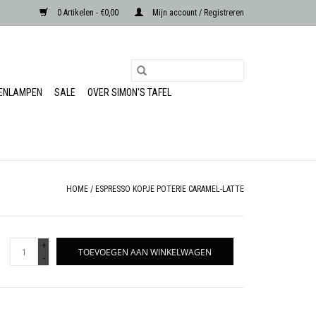
0 Artikelen - €0,00
Mijn account / Registreren
RENLAMPEN
SALE
OVER SIMON'S TAFEL
HOME
/
ESPRESSO KOPJE POTERIE CARAMEL-LATTE
+
TOEVOEGEN AAN WINKELWAGEN
-