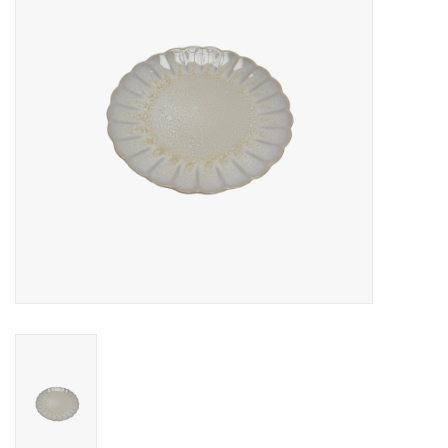
Over Simon's Tafel
Cadeaubonnen