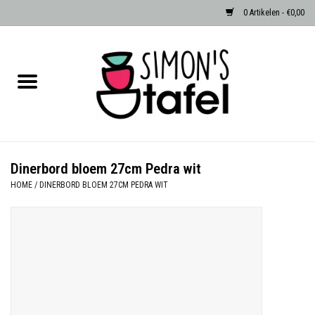
0 Artikelen - €0,00
Home
Serviezen
Accessoires
Dinerbord bloem 27cm Pedra wit
HOME
/
DINERBORD BLOEM 27CM PEDRA WIT
Albast waxinehouders van Zenza
Egypte
Dierenlampen
Sale