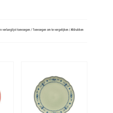
n verlanglijst toevoegen
/
Toevoegen om te vergelijken
/
Afdrukken
Materiaal: Stoneware
m
Afmeting: 27 cm - Hoogte: 2.6 cm
N
TOEVOEGEN AAN WINKELWAGEN