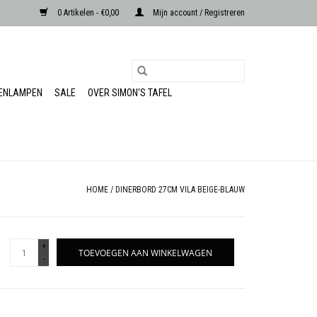
0 Artikelen - €0,00
Mijn account / Registreren
RENLAMPEN
SALE
OVER SIMON'S TAFEL
HOME
/
DINERBORD 27CM VILA BEIGE-BLAUW
+
TOEVOEGEN AAN WINKELWAGEN
-