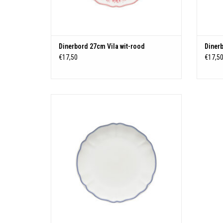
Dinerbord 27cm Vila wit-rood
Dinerb
€17,50
€17,5
Materiaal: Stoneware
Afmeting: 27 cm - Hoogte: 2.6 cm
TOEVOEGEN AAN WINKELWAGEN