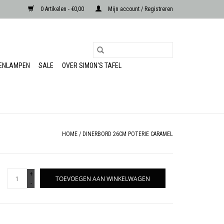
0 Artikelen - €0,00
Mijn account / Registreren
RENLAMPEN
SALE
OVER SIMON'S TAFEL
HOME
/
DINERBORD 26CM POTERIE CARAMEL
+
TOEVOEGEN AAN WINKELWAGEN
-